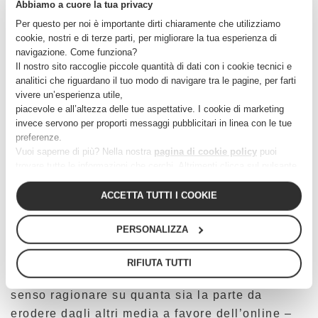
Abbiamo a cuore la tua privacy
Riassumo gli spunti più interessanti dai tanti
Per questo per noi è importante dirti chiaramente che utilizziamo
appunti raccolti, dalle tante frasi evidenziate,
cookie, nostri e di terze parti, per migliorare la tua esperienza di
sottolineate, evidenziate e sottolineate :-)
navigazione. Come funziona?
Il nostro sito raccoglie piccole quantità di dati con i cookie tecnici e
analitici che riguardano il tuo modo di navigare tra le pagine, per farti
Giovanna Maggioni di UPA
ha ribadito come gli
vivere un’esperienza utile,
investimenti in ADV online siano ancora troppo
piacevole e all’altezza delle tue aspettative. I cookie di marketing
bassi e come manchi soprattutto uno sviluppo
invece servono per proporti messaggi pubblicitari in linea con le tue
dell’incremento di investimento per le fasce
preferenze.
Vuoi saperne di più? Nella nostra
pagina di cookie policy
puoi
grandi. Internet è uno strumento talmente nuovo
trovare tutte le informazioni che cerchi. Altrimenti clicca sul pulsante
e flessibile che dovrebbe aiutare le aziende a
“Personalizza”.
proporsi in modo innovativo, non tradizionale.
In alternativa, puoi cliccare fuori dal banner per continuare a navigare,
ACCETTA TUTTI I COOKIE
acconsentendo solo ai cookie tecnici essenziali.
Spesso però vengono riciclate le logiche di
sempre.
Serve un’offerta più strutturata ma
PERSONALIZZA
soprattutto servono le idee!
RIFIUTA TUTTI
Secondo
Francesca Benati di Expedia
non ha
senso ragionare su quanta sia la parte da
erodere dagli altri media a favore dell’online –