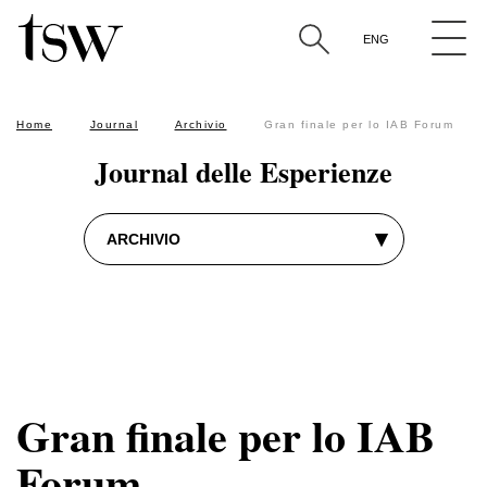
experience design
customer journey
analytics
brand perception
product and service design
UX e UI
retail analysis
ENG
ricerca qualitativa
marketing antropologico
The Sixth W approach
Cerca per parola nel titolo degli articoli
Home
Journal
Archivio
Gran finale per lo IAB Forum
Journal delle Esperienze
▾
ARCHIVIO
Gran finale per lo IAB
Forum