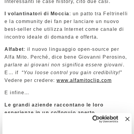
Interessanti le case history, cito due casi.
I volantinatori di Moccia
: un patto tra Feltrinelli
e la community dei fan per lanciare un nuovo
best-seller che utilizza Internet come canale di
incontro ideale di domanda e offerta.
Alfabet
: il nuovo linguaggio open-source per
Alfa Mito. Perché, dice bene Giovanni Perosino,
parlare ai giovani non significa essere giovani
.
E… if “
You loose control you gain credibility!
”
Vedere per credere:
www.alfamitoclip.com
E infine…
Le grandi aziende raccontano le loro
esperienze in un colloquio aperto.
Un dibattito con le aziende che chiude la
mattinata.