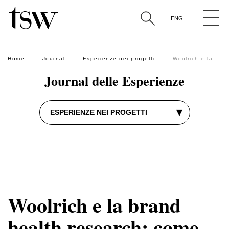
experience design
customer journey
analytics
brand perception
product and service design
UX e UI
retail analysis
ENG
ricerca qualitativa
marketing antropologico
The Sixth W approach
Cerca per parola nel titolo degli articoli
Home
Journal
Esperienze nei progetti
Woolrich e la brand health research: come valutare la salute di un brand con l’aiuto delle persone
Journal delle Esperienze
▾
ESPERIENZE NEI PROGETTI
Woolrich e la brand
health research: come