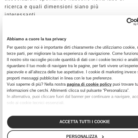
ricerca e quali dimensioni siano più
interessanti.
Queste quattro fasi di analisi ci portano a
delineare un quadro chiaro di
come il brand sia
Abbiamo a cuore la tua privacy
percepito dalle persone
, siano esse clienti,
Per questo per noi è importante dirti chiaramente che utilizziamo cookie, n
attuali e potenziali, o da clienti dei competitor.
terze parti, per migliorare la tua esperienza di navigazione. Come funzion
Per tornare alla nostra
Il nostro sito raccoglie piccole quantità di dati con i cookie tecnici e analit
riguardano il tuo modo di navigare tra le pagine, per farti vivere un’esperie
metafora quindi: innamorati, amici e potenziali
piacevole e all’altezza delle tue aspettative. I cookie di marketing invece
indifferenti o detrattori. Comprendere la
proporti messaggi pubblicitari in linea con le tue preferenze.
percezione delle persone,
ascoltandole
, ci aiuta
Vuoi saperne di più? Nella nostra
pagina di cookie policy
puoi trovare tu
informazioni che cerchi. Altrimenti clicca sul pulsante “Personalizza”.
a fotografare la
brand health
di un’azienda e ci
In alternativa, puoi cliccare fuori dal banner per continuare a navigare, 
permette di consigliare il nostro cliente su quali
solo ai cookie tecnici essenziali.
aree orientarsi per migliorare la relazione con i
suoi clienti o per rafforzare un rapporto di fiducia
ACCETTA TUTTI I COOKIE
o per instaurarne uno nuovo.
PERSONALIZZA