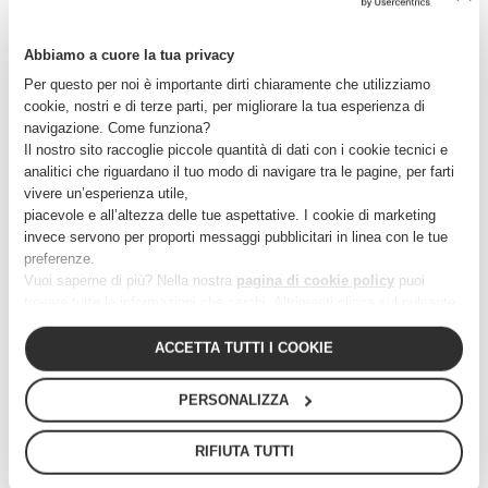
Abbiamo a cuore la tua privacy
Per questo per noi è importante dirti chiaramente che utilizziamo
cookie, nostri e di terze parti, per migliorare la tua esperienza di
navigazione. Come funziona?
Il nostro sito raccoglie piccole quantità di dati con i cookie tecnici e
analitici che riguardano il tuo modo di navigare tra le pagine, per farti
vivere un’esperienza utile,
piacevole e all’altezza delle tue aspettative. I cookie di marketing
invece servono per proporti messaggi pubblicitari in linea con le tue
preferenze.
Vuoi saperne di più? Nella nostra
pagina di cookie policy
puoi
trovare tutte le informazioni che cerchi. Altrimenti clicca sul pulsante
“Personalizza”.
In alternativa, puoi cliccare fuori dal banner per continuare a navigare,
ACCETTA TUTTI I COOKIE
acconsentendo solo ai cookie tecnici essenziali.
PERSONALIZZA
RIFIUTA TUTTI