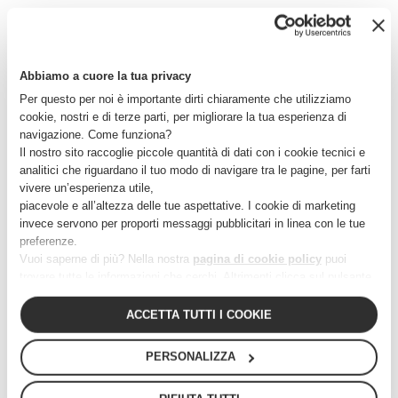
Abbiamo a cuore la tua privacy
Per questo per noi è importante dirti chiaramente che utilizziamo
cookie, nostri e di terze parti, per migliorare la tua esperienza di
navigazione. Come funziona?
Il nostro sito raccoglie piccole quantità di dati con i cookie tecnici e
analitici che riguardano il tuo modo di navigare tra le pagine, per farti
vivere un’esperienza utile,
piacevole e all’altezza delle tue aspettative. I cookie di marketing
invece servono per proporti messaggi pubblicitari in linea con le tue
preferenze.
Vuoi saperne di più? Nella nostra
pagina di cookie policy
puoi
in
ARCHIVIO
trovare tutte le informazioni che cerchi. Altrimenti clicca sul pulsante
“Personalizza”.
In alternativa, puoi cliccare fuori dal banner per continuare a navigare,
ACCETTA TUTTI I COOKIE
Il digitale per l’internazionalizzazione
acconsentendo solo ai cookie tecnici essenziali.
dell’agri-food Made in Italy
PERSONALIZZA