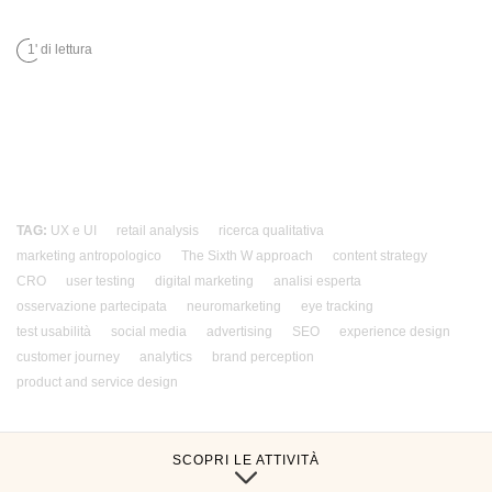
1' di lettura
TAG:
UX e UI
retail analysis
ricerca qualitativa
marketing antropologico
The Sixth W approach
content strategy
CRO
user testing
digital marketing
analisi esperta
osservazione partecipata
neuromarketing
eye tracking
test usabilità
social media
advertising
SEO
experience design
customer journey
analytics
brand perception
product and service design
SCOPRI LE ATTIVITÀ