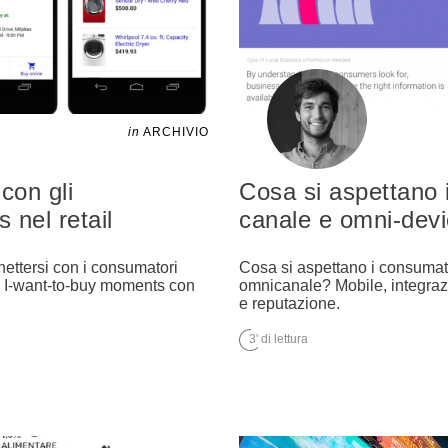
in
ARCHIVIO
con gli
Cosa si aspettano 
nel retail
canale e omni-dev
nettersi con i consumatori
Cosa si aspettano i consumato
i I-want-to-buy moments con
omnicanale? Mobile, integrazi
e reputazione.
3' di lettura