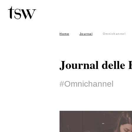
Home
Journal
Omnic
Home
Journal
Omnichannel
Cerca per parola nel titolo degli articoli
Journal delle 
#Omnichannel