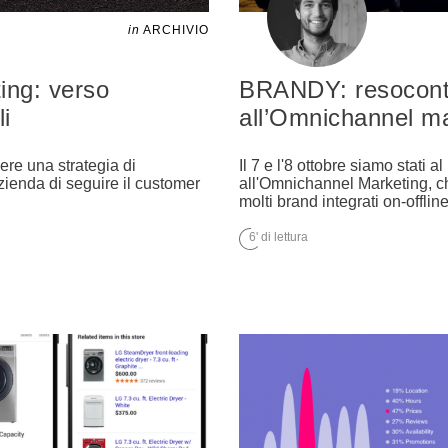
in
ARCHIVIO
ing: verso
BRANDY: resoconto
li
all’Omnichannel m
ere una strategia di
Il 7 e l'8 ottobre siamo stati 
zienda di seguire il customer
all'Omnichannel Marketing, ch
molti brand integrati on-offline
6' di lettura