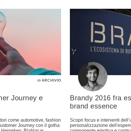
in
ARCHIVIO
omer Journey e
Brandy 2016 fra es
brand essence
ttori come automotive, fashion
Scopri focus e interventi dell’
 Customer Journey con il gotha
personalizzazione dell'esperie
l, Heineken, Blablacar,
…
componente emotiva e costruz